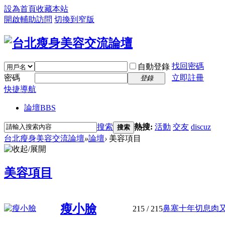
設為首頁
收藏本站
開啟輔助訪問
切換到窄版
找回密碼
自動登錄
密碼
立即註冊
登錄
快捷導航
論壇
BBS
搜索
熱搜:
活動
交友
discuz
搜索
台北瘦身美容交流論壇
»
論壇
›
美容項目
美容項目
瘦小臉
鼻塞十年切息肉又复
215
/ 215