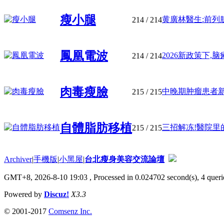
瘦小腿
黄廣林醫生:前列腺
214
/ 214
鳳凰電波
2026新政策下,脑
214
/ 214
肉毒瘦臉
中晚期肿瘤患者新希
215
/ 215
自體脂肪移植
三招解冻!醫院里的
215
/ 215
Archiver
|
手機版
|
小黑屋
|
台北瘦身美容交流論壇
GMT+8, 2026-8-10 19:03
, Processed in 0.024702 second(s), 4 querie
Powered by
Discuz!
X3.3
© 2001-2017
Comsenz Inc.