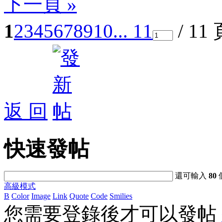
下一頁 »
1
2
3
4
5
6
7
8
9
10
... 11
/ 11
返 回
快速發帖
還可輸入
80
高級模式
B
Color
Image
Link
Quote
Code
Smilies
您需要登錄後才可以發帖