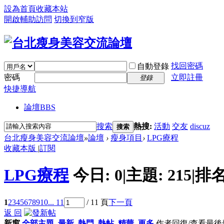
設為首頁
收藏本站
開啟輔助訪問
切換到窄版
找回密碼
自動登錄
密碼
立即註冊
登錄
快捷導航
論壇
BBS
搜索
熱搜:
活動
交友
discuz
搜索
台北瘦身美容交流論壇
»
論壇
›
瘦身項目
›
LPG療程
收藏本版
|
訂閱
LPG療程
今日:
0
|
主題:
215
|
排名
1
2
3
4
5
6
7
8
9
10
... 11
/ 11 頁
下一頁
返 回
新窗
全部主題
最新
熱門
熱帖
精華
更多
作者
回復/查看
最後