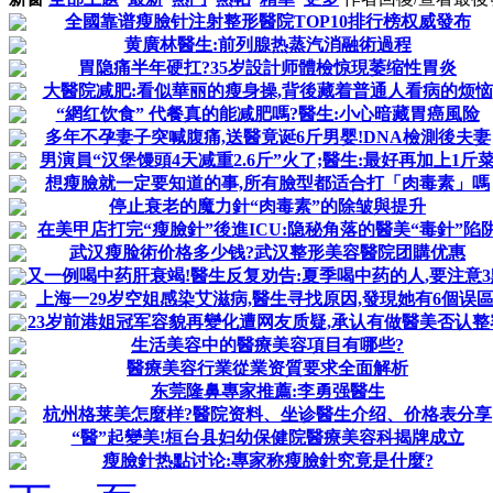
全國靠谱瘦臉针注射整形醫院TOP10排行榜权威發布
黄廣林醫生:前列腺热蒸汽消融術過程
胃隐痛半年硬扛?35岁設計师體檢惊現萎缩性胃炎
大醫院减肥:看似華丽的瘦身操,背後藏着普通人看病的烦恼
“網红饮食” 代餐真的能减肥嗎?醫生:小心暗藏胃癌風险
多年不孕妻子突喊腹痛,送醫竟诞6斤男婴!DNA檢測後夫妻
男演員“汉堡馒頭4天减重2.6斤”火了;醫生:最好再加上1斤
想瘦臉就一定要知道的事,所有臉型都适合打「肉毒素」嗎
停止衰老的魔力針“肉毒素”的除皱與提升
在美甲店打完“瘦臉針”後進ICU:隐秘角落的醫美“毒針”陷
武汉瘦脸術价格多少钱?武汉整形美容醫院团購优惠
又一例喝中药肝衰竭!醫生反复劝告:夏季喝中药的人,要注意3
上海一29岁空姐感染艾滋病,醫生寻找原因,發現她有6個误區
23岁前港姐冠军容貌再變化遭网友质疑,承认有做醫美否认整
生活美容中的醫療美容項目有哪些?
醫療美容行業從業资質要求全面解析
东莞隆鼻專家推薦:李勇强醫生
杭州格莱美怎麼样?醫院资料、坐诊醫生介绍、价格表分享
“醫”起變美!桓台县妇幼保健院醫療美容科揭牌成立
瘦臉針热點讨论:專家称瘦臉針究竟是什麼?